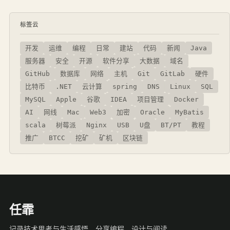
标签云
开发
运维
编程
日常
建站
代码
新闻
Java
服务器
安全
开源
软件分享
大数据
域名
GitHub
数据库
网络
主机
Git
GitLab
硬件
比特币
.NET
云计算
spring
DNS
Linux
SQL
MySQL
Apple
谷歌
IDEA
项目管理
Docker
AI
网线
Mac
Web3
加密
Oracle
MyBatis
scala
树莓派
Nginx
USB
U盘
BT/PT
教程
推广
BTCC
挖矿
矿机
区块链
任霏
记录技术思考与生活感悟，分享编程、设计与阅读。