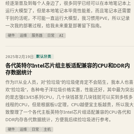
经逐渐普及到每个人身边了，很多同学已经可以在本地笔记本上
运行大模型了，但是本地笔记本毕竟性能差，而且笔记本还需要
干别的活呢，不可能一直运行大模型，我习惯用PVE，所以记录
一次我的部署过程，给我未来重复部署留下指南。
硬件
运维
服务器
日常
AI
2025年2月19日
默认分类
各代英特尔Intel芯片组主板适配兼容的CPU和DDR内
存数据统计
作为IT从业人员，对“捡垃圾”的垃圾佬肯定不会陌生，我本人也喜
欢“捡垃圾”，各种电子洋垃圾价格实惠，性能还好，其中最为突出
的是志强E3/E5系列CPU，几十块钱甚至几块钱就可以买到多核多
线程的CPU，但是根据板U定理，CPU越便宜主板越贵，所以我大
致整理了一个各代主板英特尔Intel芯片组适配兼容的CPU各代和
DDR内存各代数据统计，方便我后续捡垃圾进行参考。
硬件
运维
日常
主机