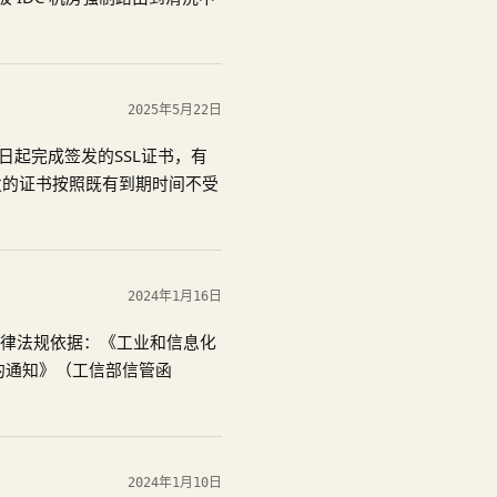
2025年5月22日
5日起完成签发的SSL证书，有
发的证书按照既有到期时间不受
2024年1月16日
法律法规依据：《工业和信息化
的通知》（工信部信管函
成了”无资质企业、个人经营
业务经营许可证的企业和个人不
同时也违反了”家庭宽带不允许商业
2024年1月10日