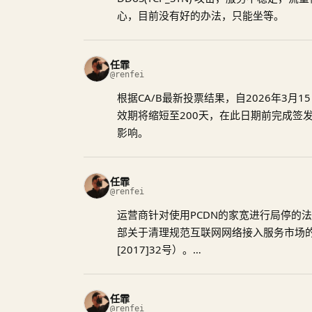
心，目前没有好的办法，只能坐等。
任霏
@renfei
根据CA/B最新投票结果，自2026年3月1
效期将缩短至200天，在此日期前完成签
影响。
任霏
@renfei
运营商针对使用PCDN的家宽进行局停的
部关于清理规范互联网网络接入服务市场
[2017]32号）。
用户使用非商业宽带运行PCDN设备，形
CDN业务”的事实行为，违反”无相应电信
任霏
得经营IDC、ISP、CDN等业务”红线，
@renfei