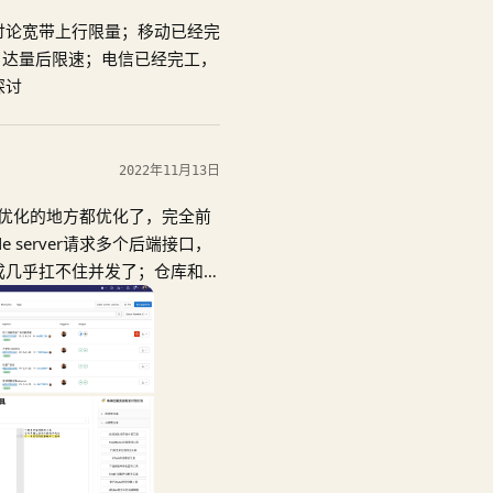
业拥有CDN、IDC运营许可，
讨论宽带上行限量；移动已经完
议采购商业带宽，利用用户家宽
，达量后限速；电信已经完工，
保护。
探讨
2022年11月13日
能优化的地方都优化了，完全前
 server请求多个后端接口，
造成几乎扛不住并发了；仓库和制
多个工具；部分工具箱的工具使用