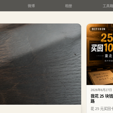
微博
相册
工具
BITCOIN
2026年6月27日
我花 25 块
路
花 25 元买回