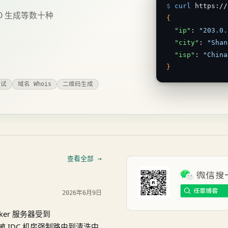
$
curl
D 生成等数十种
{
"ip"
: 
"203.0.
"city"
: 
"Shan
"isp"
: 
"China
}
测试
域名 Whois
二维码生成
查看全部 →
2026年6月9日
acker 服务器受到
量被 IDC 机房强制路由到清洗中