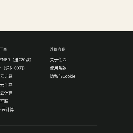
厂商
其他内容
TZNER（送€20欧）
关于任霏
tr（送$100刀）
使用条款
云计算
隐私与Cookie
云计算
云计算
互联
-云计算