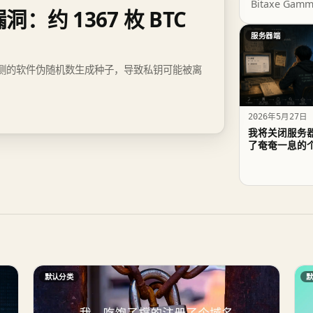
Bitaxe Ga
漏洞：约 1367 枚 BTC
PPLNS、SO
服务器端
了可预测的软件伪随机数生成种子，导致私钥可能被离
2026年5月27日
我将关闭服务器
了奄奄一息的
默认分类