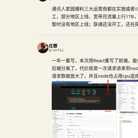
用途”的服务协议。相关PCDN硬件或软件企
通讯人家园爆料三大运营商都在实施或者
只能由相关企业与运营商直接达成商业协
工，部分地区上线，宽带月流量上行1TB
资源实施PCDN上传的行为明确不受法律
暂时没有地区上线；联通还没开工，还在
任霏
@renfei
一年一重写，本次用React重写了前端，
后端分离了，代价就是一次请求进来到node
请求数被放大了，并且node也占用cpu
品管理全部迁移到gitlab；工具箱新增
golang重写。