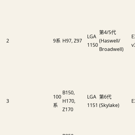
第4/5代
LGA
E
2
9系
H97, Z97
(Haswell/
1150
v
Broadwell)
B150,
100
LGA
第6代
3
H170,
E
系
1151
(Skylake)
Z170