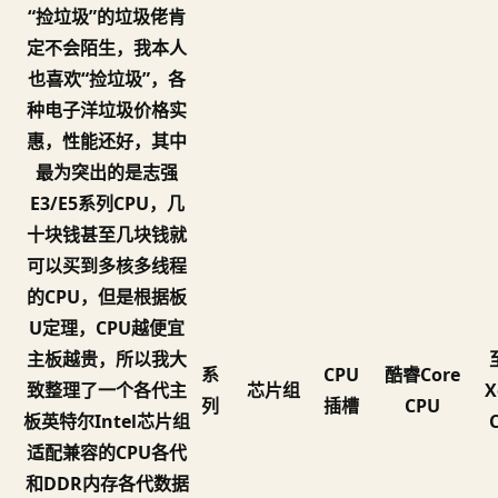
“捡垃圾”的垃圾佬肯
定不会陌生，我本人
也喜欢“捡垃圾”，各
种电子洋垃圾价格实
惠，性能还好，其中
最为突出的是志强
E3/E5系列CPU，几
十块钱甚至几块钱就
可以买到多核多线程
的CPU，但是根据板
U定理，CPU越便宜
主板越贵，所以我大
系
CPU
酷睿Core
致整理了一个各代主
芯片组
X
列
插槽
CPU
板英特尔Intel芯片组
适配兼容的CPU各代
和DDR内存各代数据