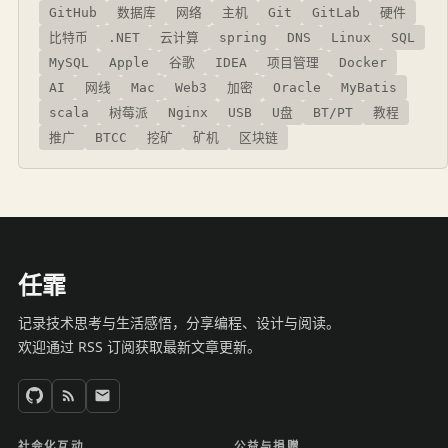
GitHub
数据库
网络
主机
Git
GitLab
硬件
比特币
.NET
云计算
spring
DNS
Linux
SQL
MySQL
Apple
谷歌
IDEA
项目管理
Docker
AI
网线
Mac
Web3
加密
Oracle
MyBatis
scala
树莓派
Nginx
USB
U盘
BT/PT
教程
推广
BTCC
挖矿
矿机
区块链
任霏
记录技术思考与生活感悟，分享编程、设计与阅读。
欢迎通过 RSS 订阅获取最新文章更新。
社会化互动
公益与捐赠