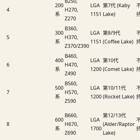
B250,
200
LGA
第7代 (Kaby
4
H270,
系
1151
Lake)
Z270
B360,
300
LGA
第8/9代
5
H370,
系
1151
(Coffee Lake)
Z370/Z390
B460,
400
LGA
第10代
6
H470,
系
1200
(Comet Lake)
Z490
B560,
500
LGA
第10/11代
7
H570,
系
1200
(Rocket Lake)
Z590
B660,
第12/13代
600
LGA
8
H670,
(Alder/Raptor
系
1700
Z690
Lake)