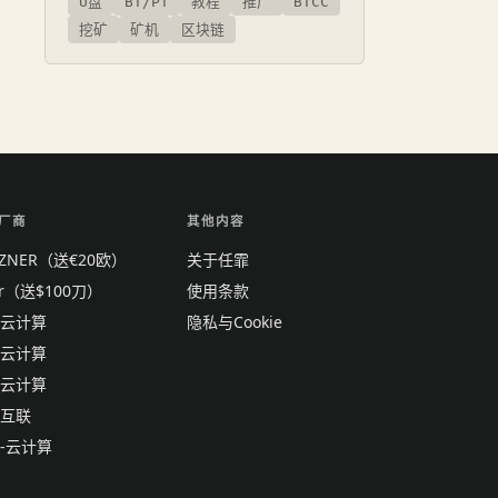
U盘
BT/PT
教程
推广
BTCC
挖矿
矿机
区块链
厂商
其他内容
TZNER（送€20欧）
关于任霏
tr（送$100刀）
使用条款
云计算
隐私与Cookie
云计算
云计算
互联
-云计算