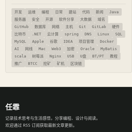
开发
运维
编程
日常
建站
代码
新闻
Java
服务器
安全
开源
软件分享
大数据
域名
GitHub
数据库
网络
主机
Git
GitLab
硬件
比特币
.NET
云计算
spring
DNS
Linux
SQL
MySQL
Apple
谷歌
IDEA
项目管理
Docker
AI
网线
Mac
Web3
加密
Oracle
MyBatis
scala
树莓派
Nginx
USB
U盘
BT/PT
教程
推广
BTCC
挖矿
矿机
区块链
任霏
记录技术思考与生活感悟，分享编程、设计与阅读。
欢迎通过 RSS 订阅获取最新文章更新。