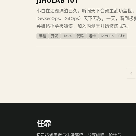
JIHULAB 101
小白在江湖漂泊已久，听闻天下会帮主武功盖世，三
DevSecOps、GitOps）天下无敌，一天，看到极
英雄帖招募极狐侠，加入内测堂开始修炼武功。
编程
开发
Java
代码
运维
GitHub
Git
任霏
记录技术思考与生活感悟，分享编程、设计与