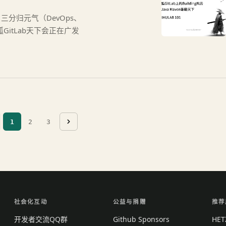
分归元气（DevOps、
狐GitLab天下会正在广发
1
2
3
社会化互动
公益与捐赠
推荐
开发者交流QQ群
Github Sponsors
HE