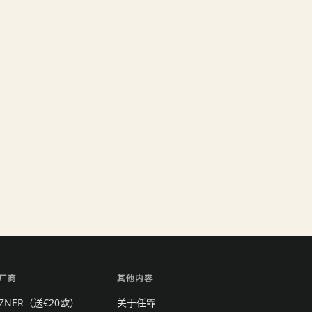
厂商
其他内容
TZNER（送€20欧）
关于任霏