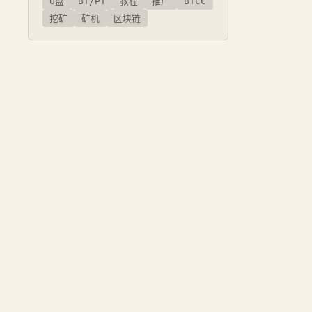
U盘
BT/PT
教程
推广
BTCC
挖矿
矿机
区块链