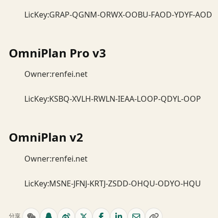
LicKey:GRAP-QGNM-ORWX-OOBU-FAOD-YDYF-AOD
OmniPlan Pro v3
Owner:renfei.net
LicKey:KSBQ-XVLH-RWLN-IEAA-LOOP-QDYL-OOP
OmniPlan v2
Owner:renfei.net
LicKey:MSNE-JFNJ-KRTJ-ZSDD-OHQU-ODYO-HQU
分享