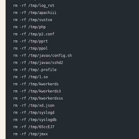
rm -rf /tmp/log_rot
rm -rf /tmp/apachiii
rm -rf /tmp/sustse
rm -rf /tmp/php
rm -rf /tmp/p2.conf
rm -rf /tmp/pprt
rm -rf /tmp/ppol
rm -rf /tmp/javax/config.sh
rm -rf /tmp/javax/sshd2
rm -rf /tmp/.profile
rm -rf /tmp/1.so
rm -rf /tmp/kworkerds
rm -rf /tmp/kworkerds3
rm -rf /tmp/kworkerdssx
rm -rf /tmp/xd.json
rm -rf /tmp/syslogd
rm -rf /tmp/syslogdb
rm -rf /tmp/65ccEJ7
rm -rf /tmp/jmxx