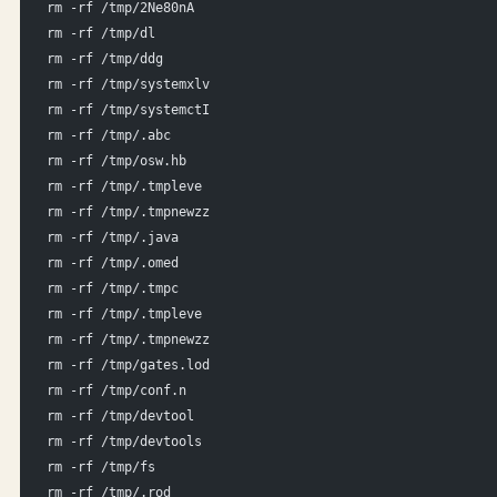
rm -rf /tmp/2Ne80nA
rm -rf /tmp/dl
rm -rf /tmp/ddg
rm -rf /tmp/systemxlv
rm -rf /tmp/systemctI
rm -rf /tmp/.abc
rm -rf /tmp/osw.hb
rm -rf /tmp/.tmpleve
rm -rf /tmp/.tmpnewzz
rm -rf /tmp/.java
rm -rf /tmp/.omed
rm -rf /tmp/.tmpc
rm -rf /tmp/.tmpleve
rm -rf /tmp/.tmpnewzz
rm -rf /tmp/gates.lod
rm -rf /tmp/conf.n
rm -rf /tmp/devtool
rm -rf /tmp/devtools
rm -rf /tmp/fs
rm -rf /tmp/.rod