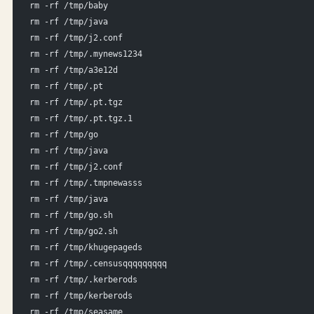
rm -rf /tmp/baby
rm -rf /tmp/java
rm -rf /tmp/j2.conf
rm -rf /tmp/.mynews1234
rm -rf /tmp/a3e12d
rm -rf /tmp/.pt
rm -rf /tmp/.pt.tgz
rm -rf /tmp/.pt.tgz.1
rm -rf /tmp/go
rm -rf /tmp/java
rm -rf /tmp/j2.conf
rm -rf /tmp/.tmpnewasss
rm -rf /tmp/java
rm -rf /tmp/go.sh
rm -rf /tmp/go2.sh
rm -rf /tmp/khugepageds
rm -rf /tmp/.censusqqqqqqqqq
rm -rf /tmp/.kerberods
rm -rf /tmp/kerberods
rm -rf /tmp/seasame