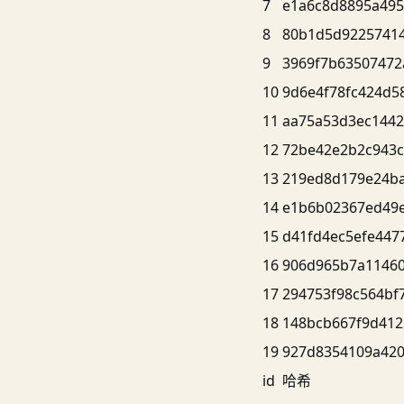
7
e1a6c8d8895a495
8
80b1d5d9225741
9
3969f7b63507472
10
9d6e4f78fc424d5
11
aa75a53d3ec144
12
72be42e2b2c943
13
219ed8d179e24b
14
e1b6b02367ed49e
15
d41fd4ec5efe447
16
906d965b7a1146
17
294753f98c564bf
18
148bcb667f9d412
19
927d8354109a42
id
哈希