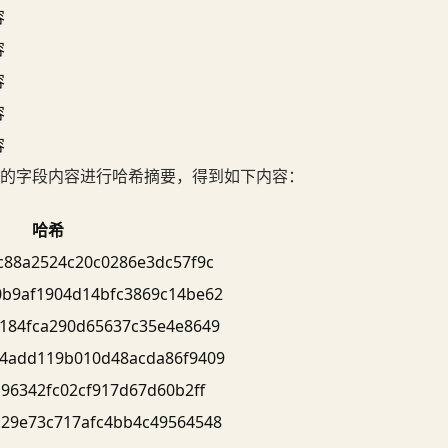
容
容
容
容
容
的字段内容进行哈希摘要，得到如下内容：
哈希
c88a2524c20c0286e3dc57f9c
b9af1904d14bfc3869c14be62
184fca290d65637c35e4e8649
4add119b010d48acda86f9409
196342fc02cf917d67d60b2ff
29e73c717afc4bb4c49564548