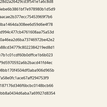
28d2a26429cd3f541e1a6c8d8
4ebe6b3861bf7e978980b1d5d9
aacae2b377ecc75453969f7b6
8ba1464da308ee6d59d6e4f78
2d994c477cb4761608aa75a53d
c0a46ea2d6ba73746972be42e2
a88cd34779c8022384219ed8d1
7b1c01cdf60b0dffce1b6b023
79d5970592a6b2bacd41fd4ec
08bb170f4504df0aba906d965b
7a58e0fc1ace67aff294753f9
187176d346f6bcbc0148bcb66
0bb8a0434d6aba7a69927d8354