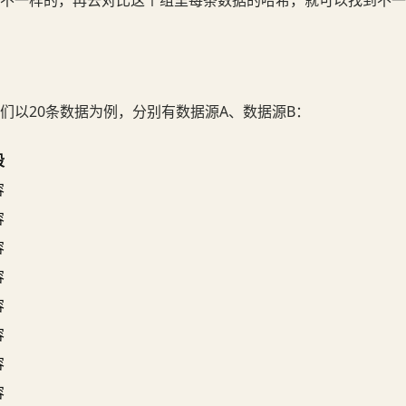
不一样的，再去对比这个组里每条数据的哈希，就可以找到不一
们以20条数据为例，分别有数据源A、数据源B：
段
容
容
容
容
容
容
容
容