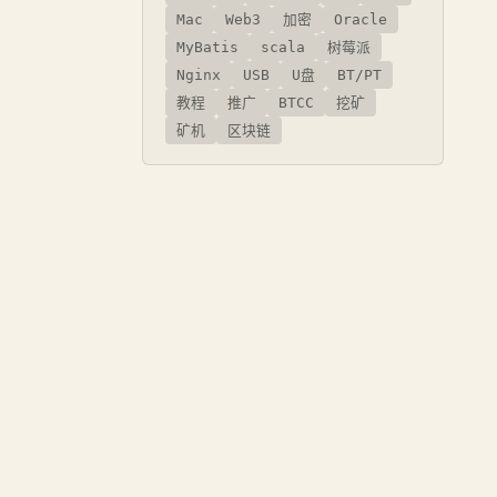
Mac
Web3
加密
Oracle
MyBatis
scala
树莓派
Nginx
USB
U盘
BT/PT
教程
推广
BTCC
挖矿
矿机
区块链