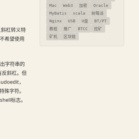
Mac
Web3
加密
Oracle
MyBatis
scala
树莓派
Nginx
USB
U盘
BT/PT
教程
推广
BTCC
挖矿
用反斜杠转义特
矿机
区块链
（不希望使用
出字符串的
有反斜杠。但
oedit，
义特殊字符。
ell标志。