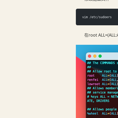
vim /etc/sudoers
在root ALL=(ALL