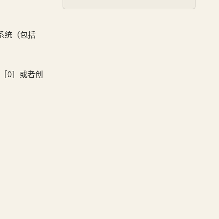
的系统（包括
v［0］或者创