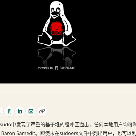
6日在sudo中发现了严重的基于堆的缓冲区溢出，任何本地用户均可
aron Samedit。即使未在sudoers文件中列出用户，也可