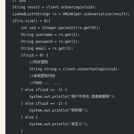
// 登陆
String result = client.ucUserLogin(uid);
LinkedList<String> rs = XMLHelper.ucUnserialize(result);
if(rs.size() > 0){
    int uid = Integer.parseInt(rs.get(0));
    String username = rs.get(1);
    String password = rs.get(2);
    String email = rs.get(3);
    if(uid > 0) {
        //同步登陆
        String string = client.ucUserSynlogin(uid);
        //本地登陆代码
        //TODO ... ....
    } else if(uid == -1) {
        System.out.println("用户不存在,或者被删除");
    } else if(uid == -2) {
        System.out.println("密码错");
    } else {
        System.out.println("未定义");
    }