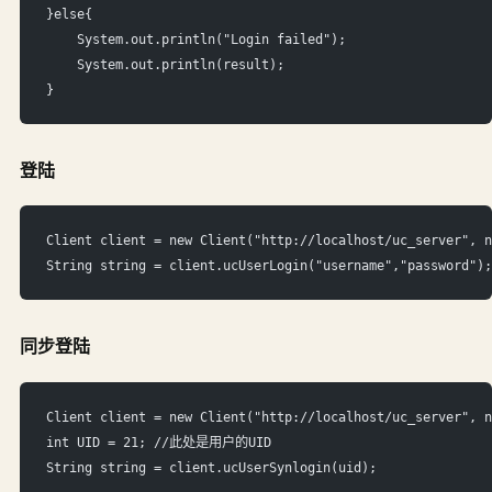
}else{
    System.out.println("Login failed");
    System.out.println(result);
}
登陆
Client client = new Client("http://localhost/uc_server", n
String string = client.ucUserLogin("username","password");
同步登陆
Client client = new Client("http://localhost/uc_server", n
int UID = 21; //此处是用户的UID
String string = client.ucUserSynlogin(uid);