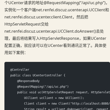
个UCenter请求的地址@RequestMapping(“/api/uc.php”)，
实例化一个客户端net.renfei.discuz.ucenter.api.UCClient和
net.renfei.discuz.ucenter.client.Client，然后把
HttpServletRequest交给
net.renfei.discuz.ucenter.api.UCClient.doAnswer()去处
理，最后将结果写入HttpServletResponse，如果UCenter
配置正确，就应该可以在UCenter看到通讯正常了。具体使
用如下案例：
@Controller
public class UCenterController {
    @ResponseBody
    @RequestMapping("/api/uc.php")
    public void uc(HttpServletRequest request, HttpServlet
        UCClient ucClient = new UCClient();
        Client client = new Client("http://localhost:8080/
        String result = ucClient.doAnswer(client, request,