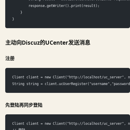
        response.getWriter().print(result);
    }
}
主动向Discuz的UCenter发送消息
注册
Client client = new Client("http://localhost/uc_server", n
String string = client.ucUserRegister("username","password
先登陆再同步登陆
Client client = new Client("http://localhost/uc_server", n