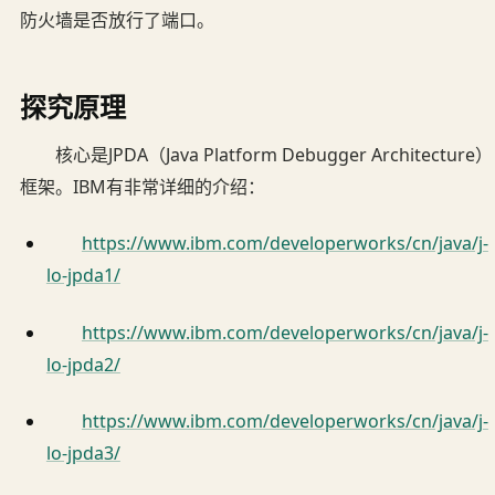
防火墙是否放行了端口。
探究原理
核心是JPDA（Java Platform Debugger Architecture）
框架。IBM有非常详细的介绍：
https://www.ibm.com/developerworks/cn/java/j-
lo-jpda1/
https://www.ibm.com/developerworks/cn/java/j-
lo-jpda2/
https://www.ibm.com/developerworks/cn/java/j-
lo-jpda3/