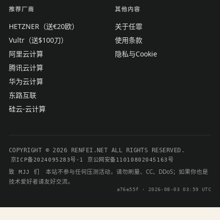
推荐厂商
其他内容
HETZNER（送€20欧）
关于任霏
Vultr（送$100刀）
使用条款
阿里云计算
隐私与Cookie
腾讯云计算
华为云计算
东路互联
硅云-云计算
COPYRIGHT © 2026 RENFEI.NET ALL RIGHTS RESERVED.
京ICP备2024095283号-1
京公网安备11010802045163号
本站不参与任何压测活动，请勿刷量、CC、DDoS；如果你也是
致 MJJ 们
技术爱好者请友好交流。
a76e55f · 2026-08-03 03:59 UTC