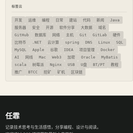
标签云
开发
运维
编程
日常
建站
代码
新闻
Java
服务器
安全
开源
软件分享
大数据
域名
GitHub
数据库
网络
主机
Git
GitLab
硬件
比特币
.NET
云计算
spring
DNS
Linux
SQL
MySQL
Apple
谷歌
IDEA
项目管理
Docker
AI
网线
Mac
Web3
加密
Oracle
MyBatis
scala
树莓派
Nginx
USB
U盘
BT/PT
教程
推广
BTCC
挖矿
矿机
区块链
任霏
记录技术思考与生活感悟，分享编程、设计与阅读。