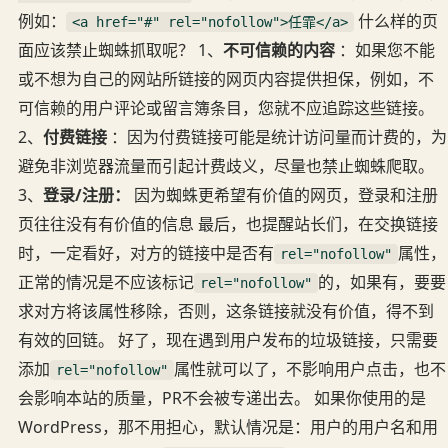
例如：
什么样的页
<a href="#" rel="nofollow">任霏</a>
面应该禁止蜘蛛抓取呢？ 1、
不可信赖的内容
：如果您不能
或不想为自己的网站所链接的网页内容提供担保，例如，不
可信赖的用户评论或留言簿条目，您就不应追踪这些链接。
2、
付费链接
：因为付费链接可能是统计访问量而计费的，为
避免非浏览器流量而引起计费歧义，尽量也禁止蜘蛛爬取。
3、
登录/注册：
因为蜘蛛更希望有价值的网页，登录和注册
页往往没有有价值的信息 最后，也提醒站长们，在交换链接
时，一定看好，对方的链接中是否有
属性，
rel="nofollow"
正常的情况是不应该标记
的，如果有，要要
rel="nofollow"
求对方将该属性移除，否则，这条链接就没有价值，得不到
有效的回链。 好了，现在遇到用户发布的垃圾链接，只需要
添加
属性就可以了，不影响用户点击，也不
rel="nofollow"
会影响本站的质量，PR不会被专递出去。 如果你使用的是
WordPress，那不用担心，默认情况是：用户的用户名和用