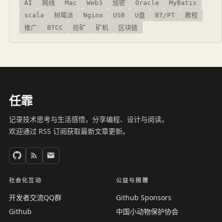
AI
网线
Mac
Web3
加密
Oracle
MyBatis
scala
树莓派
Nginx
USB
U盘
BT/PT
教程
推广
BTCC
挖矿
矿机
区块链
任霏
记录技术思考与生活感悟，分享编程、设计与阅读。
欢迎通过 RSS 订阅获取最新文章更新。
社会化互动
公益与捐赠
开发者交流QQ群
Github Sponsors
Github
中国小动物保护协会