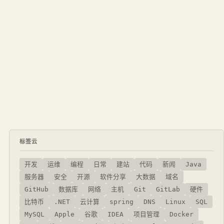
标签云
开发
运维
编程
日常
建站
代码
新闻
Java
服务器
安全
开源
软件分享
大数据
域名
GitHub
数据库
网络
主机
Git
GitLab
硬件
比特币
.NET
云计算
spring
DNS
Linux
SQL
MySQL
Apple
谷歌
IDEA
项目管理
Docker