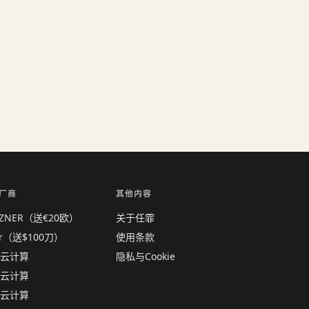
厂商
其他内容
TZNER（送€20欧）
关于任霏
tr（送$100刀）
使用条款
云计算
隐私与Cookie
云计算
云计算