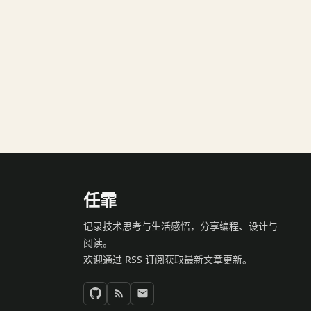
任霏
记录技术思考与生活感悟，分享编程、设计与
阅读。
欢迎通过 RSS 订阅获取最新文章更新。