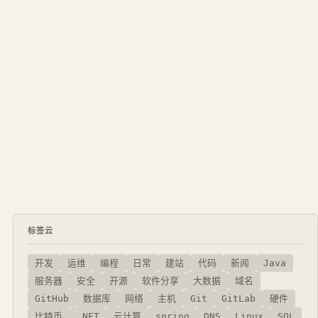
标签云
开发
运维
编程
日常
建站
代码
新闻
Java
服务器
安全
开源
软件分享
大数据
域名
GitHub
数据库
网络
主机
Git
GitLab
硬件
比特币
.NET
云计算
spring
DNS
Linux
SQL