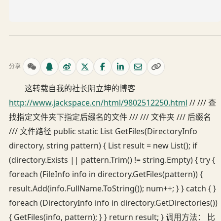
分享
这转载自我的社长阴立坤的博客
http://www.jackspace.cn/html/9802512250.html
// /// 查
找指定文件夹下指定后缀名的文件 /// /// 文件夹 /// 后缀名
/// 文件路径 public static List GetFiles(DirectoryInfo
directory, string pattern) { List result = new List(); if
(directory.Exists || pattern.Trim() != string.Empty) { try {
foreach (FileInfo info in directory.GetFiles(pattern)) {
result.Add(info.FullName.ToString()); num++; } } catch { }
foreach (DirectoryInfo info in directory.GetDirectories())
{ GetFiles(info, pattern); } } return result; } 调用方法： 比