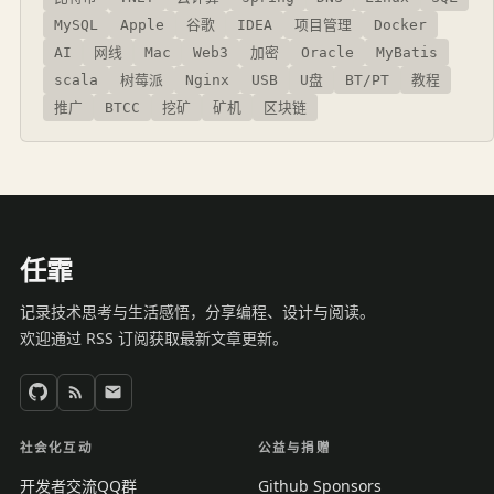
MySQL
Apple
谷歌
IDEA
项目管理
Docker
AI
网线
Mac
Web3
加密
Oracle
MyBatis
scala
树莓派
Nginx
USB
U盘
BT/PT
教程
推广
BTCC
挖矿
矿机
区块链
任霏
记录技术思考与生活感悟，分享编程、设计与阅读。
欢迎通过 RSS 订阅获取最新文章更新。
社会化互动
公益与捐赠
开发者交流QQ群
Github Sponsors