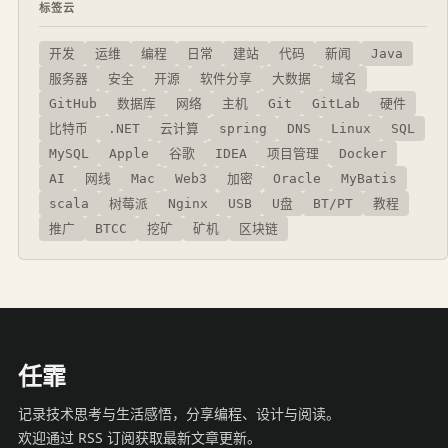
标签云
开发
运维
编程
日常
建站
代码
新闻
Java
服务器
安全
开源
软件分享
大数据
域名
GitHub
数据库
网络
主机
Git
GitLab
硬件
比特币
.NET
云计算
spring
DNS
Linux
SQL
MySQL
Apple
谷歌
IDEA
项目管理
Docker
AI
网线
Mac
Web3
加密
Oracle
MyBatis
scala
树莓派
Nginx
USB
U盘
BT/PT
教程
推广
BTCC
挖矿
矿机
区块链
任霏
记录技术思考与生活感悟，分享编程、设计与阅读。
欢迎通过 RSS 订阅获取最新文章更新。