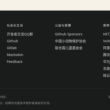
社会化互动
公益与捐赠
推荐
开发者交流QQ群
Github Sponsors
HE
Github
中国小动物保护协会
Vul
Gitlab
联合国儿童基金会
阿里
Mastodon
腾讯
Feedback
华为
东路
硅云
RVED.
oS；如果你也是技术爱好者请友好交流。