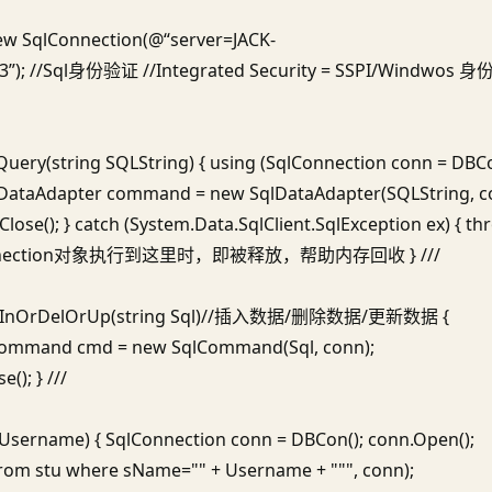
new SqlConnection(@“server=JACK-
3”); //Sql身份验证 //Integrated Security = SSPI/Windwos 
 Query(string SQLString) { using (SqlConnection conn = DBCo
SqlDataAdapter command = new SqlDataAdapter(SQLString, c
lose(); } catch (System.Data.SqlClient.SqlException ex) { th
; }//当connection对象执行到这里时，即被释放，帮助内存回收 } ///
void InOrDelOrUp(string Sql)//插入数据/删除数据/更新数据 {
lCommand cmd = new SqlCommand(Sql, conn);
); } ///
 Username) { SqlConnection conn = DBCon(); conn.Open();
om stu where sName="" + Username + """, conn);