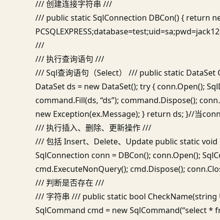
/// 创建连接字符串 ///
///
public static SqlConnection DBCon() { return 
PCSQLEXPRESS;database=test;uid=sa;pwd=jack12
///
/// 执行查询语句 ///
///
Sql查询语句（Select） ///
public static DataSet
DataSet ds = new DataSet(); try { conn.Open(); 
command.Fill(ds, “ds”); command.Dispose(); conn.C
new Exception(ex.Message); } return ds
/// 执行插入、删除、更新操作 ///
///
包括 Insert、Delete、Update public static 
SqlConnection conn = DBCon(); conn.Open(); Sq
cmd.ExecuteNonQuery(); cmd.Dispose(); conn.Close(
/// 判断是否存在 ///
///
字符串 ///
public static bool CheckName(string
SqlCommand cmd = new SqlCommand(“select * fr