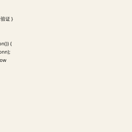
身份验证 }
n()) {
onn);
row