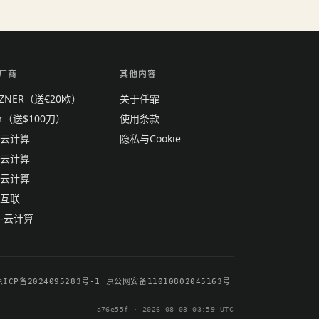
厂商
其他内容
TZNER（送€20欧）
关于任霏
tr（送$100刀）
使用条款
云计算
隐私与Cookie
云计算
云计算
互联
-云计算
京ICP备2024095283号-1
京公网安备11010802045163号
a76e55f · 2026-08-03 03:59 UTC