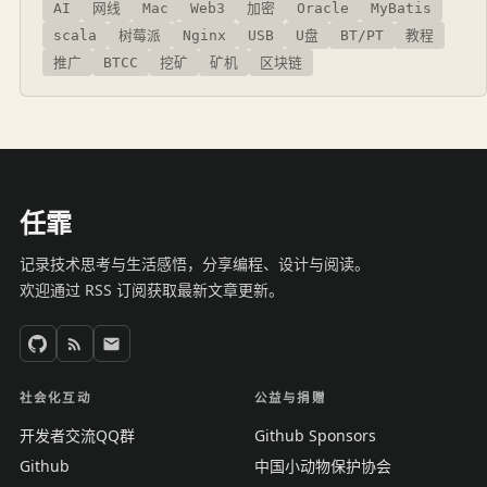
AI
网线
Mac
Web3
加密
Oracle
MyBatis
scala
树莓派
Nginx
USB
U盘
BT/PT
教程
推广
BTCC
挖矿
矿机
区块链
任霏
记录技术思考与生活感悟，分享编程、设计与阅读。
欢迎通过 RSS 订阅获取最新文章更新。
社会化互动
公益与捐赠
开发者交流QQ群
Github Sponsors
Github
中国小动物保护协会