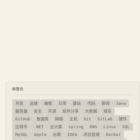
标签云
开发
运维
编程
日常
建站
代码
新闻
Java
服务器
安全
开源
软件分享
大数据
域名
GitHub
数据库
网络
主机
Git
GitLab
硬件
比特币
.NET
云计算
spring
DNS
Linux
SQL
MySQL
Apple
谷歌
IDEA
项目管理
Docker