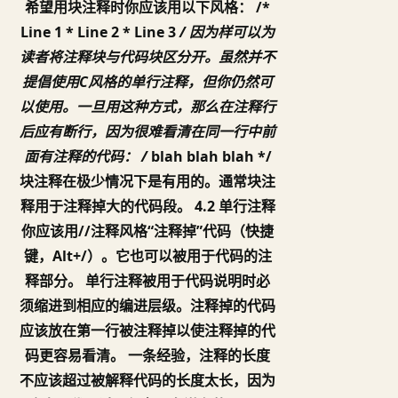
希望用块注释时你应该用以下风格： /*
Line 1 * Line 2 * Line 3
/ 因为样可以为
读者将注释块与代码块区分开。虽然并不
提倡使用C风格的单行注释，但你仍然可
以使用。一旦用这种方式，那么在注释行
后应有断行，因为很难看清在同一行中前
面有注释的代码： /
blah blah blah */
块注释在极少情况下是有用的。通常块注
释用于注释掉大的代码段。 4.2 单行注释
你应该用//注释风格“注释掉”代码（快捷
键，Alt+/）。它也可以被用于代码的注
释部分。 单行注释被用于代码说明时必
须缩进到相应的编进层级。注释掉的代码
应该放在第一行被注释掉以使注释掉的代
码更容易看清。 一条经验，注释的长度
不应该超过被解释代码的长度太长，因为