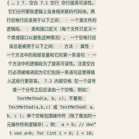
{ … } 7. 空白 7.1 空行 空行提高可读性。
它们分开那些逻辑上自身相关联的代码块。两
行空格行应该用于以下之间： · 一个源文件的
逻辑段。 · 类和接口定义（每个文件只定义一
个类或接口以避免这种情况）。 一个空格行应
该总是被用于以下之间： · 方法 · 属性 ·
一个方法中的局部变量和它的第一条语句 · 一
个方法中的逻辑段为了提高可读性。注意空白
行必须被缩进因为它们包括一条语句这使得插
入这些行更容易。 7.2 内部空格 在一个逗号
或一个分号之后应该由一个空格，例如：
TestMethod(a, b, c); 不要用：
TestMethod(a,b,c) 或 TestMethod( a,
b, c ); 单个空格包围操作符（除了像加的一
元操作符和逻辑非），例： a = b; // don”
t use a=b; for (int i = 0; i < 10;