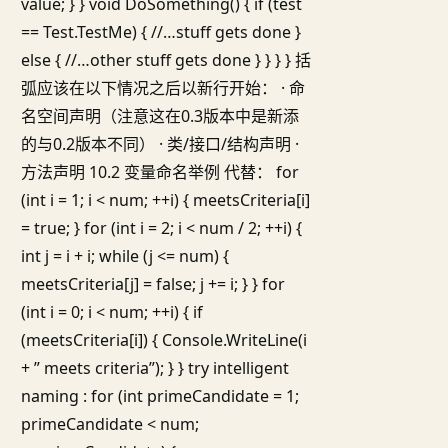
value; } } void DoSomething() { if (test
== Test.TestMe) { //…stuff gets done }
else { //…other stuff gets done } } } } 括
弧应该在以下情况之后以新行开始： · 命
名空间声明（注意这在0.3版本中是新添
的与0.2版本不同） · 类/接口/结构声明 ·
方法声明 10.2 变量命名举例 代替： for
(int i = 1; i < num; ++i) { meetsCriteria[i]
= true; } for (int i = 2; i < num / 2; ++i) {
int j = i + i; while (j <= num) {
meetsCriteria[j] = false; j += i; } } for
(int i = 0; i < num; ++i) { if
(meetsCriteria[i]) { Console.WriteLine(i
+ ” meets criteria”); } } try intelligent
naming : for (int primeCandidate = 1;
primeCandidate < num;