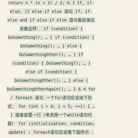
return n * (n + 1) / 2; 6.3 If, if-
else, if else-if else 语句 if, if-
else and if else-if else 语句看起来应
该像这样： if (condition) {
DoSomething(); … } if (condition) {
DoSomething(); … } else {
DoSomethingOther(); … } if
(condition) { DoSomething(); … }
else if (condition) {
DoSomethingOther(); … } else {
DoSomethingOtherAgain(); … } 6.4 for
/ foreach 语句 一个for语句应该如下形
式： for (int i = 0; i < 5; ++i) { …
} 或者放置一行（考虑用一个while语句代
替） for (initialization; condition;
update) ; foreach语句应该像下面所示 :