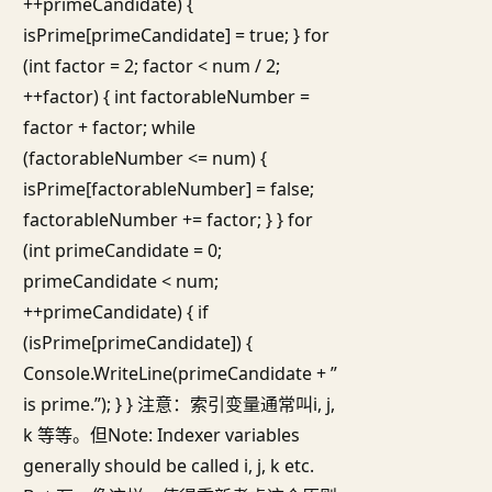
++primeCandidate) {
isPrime[primeCandidate] = true; } for
(int factor = 2; factor < num / 2;
++factor) { int factorableNumber =
factor + factor; while
(factorableNumber <= num) {
isPrime[factorableNumber] = false;
factorableNumber += factor; } } for
(int primeCandidate = 0;
primeCandidate < num;
++primeCandidate) { if
(isPrime[primeCandidate]) {
Console.WriteLine(primeCandidate + ”
is prime.”); } } 注意：索引变量通常叫i, j,
k 等等。但Note: Indexer variables
generally should be called i, j, k etc.