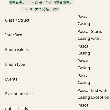
事件名字。 · 考虑用一个动词命名事件。
8.2.10 大写总结 Type
Pascal
Class / Struct
Casing
Pascal
Starts
Interface
Casing
with I
Pascal
Enum values
Casing
Pascal
Enum type
Casing
Pascal
Events
Casing
Pascal
End with
Exception class
Casing
Exception
Pascal
public Fields