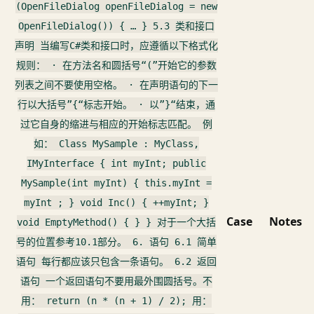
(OpenFileDialog openFileDialog = new
OpenFileDialog()) { … } 5.3 类和接口
声明 当编写C#类和接口时，应遵循以下格式化
规则： · 在方法名和圆括号“(”开始它的参数
列表之间不要使用空格。 · 在声明语句的下一
行以大括号”{“标志开始。 · 以”}“结束，通
过它自身的缩进与相应的开始标志匹配。 例
如： Class MySample : MyClass,
IMyInterface { int myInt; public
MySample(int myInt) { this.myInt =
myInt ; } void Inc() { ++myInt; }
Case
Notes
void EmptyMethod() { } } 对于一个大括
号的位置参考10.1部分。 6. 语句 6.1 简单
语句 每行都应该只包含一条语句。 6.2 返回
语句 一个返回语句不要用最外围圆括号。不
用： return (n * (n + 1) / 2); 用：