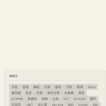
标签云
开发
运维
编程
日常
建站
代码
新闻
Java
服务器
安全
开源
软件分享
大数据
域名
GitHub
数据库
网络
主机
Git
GitLab
硬件
比特币
.NET
云计算
spring
DNS
Linux
SQL