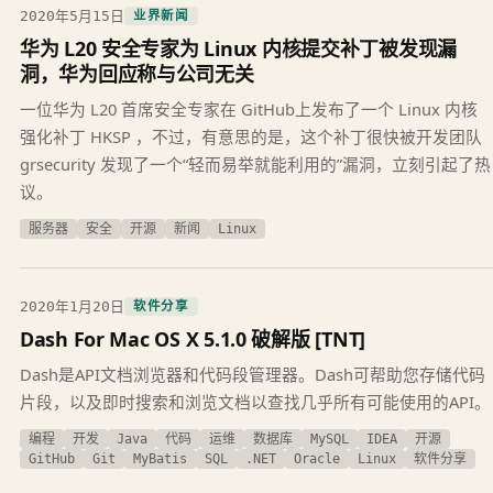
2020年5月15日
业界新闻
华为 L20 安全专家为 Linux 内核提交补丁被发现漏
洞，华为回应称与公司无关
一位华为 L20 首席安全专家在 GitHub上发布了一个 Linux 内核
强化补丁 HKSP ，不过，有意思的是，这个补丁很快被开发团队
grsecurity 发现了一个“轻而易举就能利用的”漏洞，立刻引起了热
议。
服务器
安全
开源
新闻
Linux
2020年1月20日
软件分享
Dash For Mac OS X 5.1.0 破解版 [TNT]
Dash是API文档浏览器和代码段管理器。Dash可帮助您存储代码
片段，以及即时搜索和浏览文档以查找几乎所有可能使用的API。
编程
开发
Java
代码
运维
数据库
MySQL
IDEA
开源
GitHub
Git
MyBatis
SQL
.NET
Oracle
Linux
软件分享