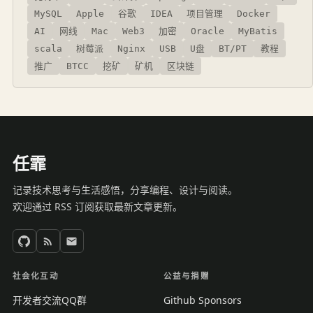
MySQL
Apple
谷歌
IDEA
项目管理
Docker
AI
网线
Mac
Web3
加密
Oracle
MyBatis
scala
树莓派
Nginx
USB
U盘
BT/PT
教程
推广
BTCC
挖矿
矿机
区块链
任霏
记录技术思考与生活感悟，分享编程、设计与阅读。
欢迎通过 RSS 订阅获取最新文章更新。
社会化互动
公益与捐赠
开发者交流QQ群
Github Sponsors