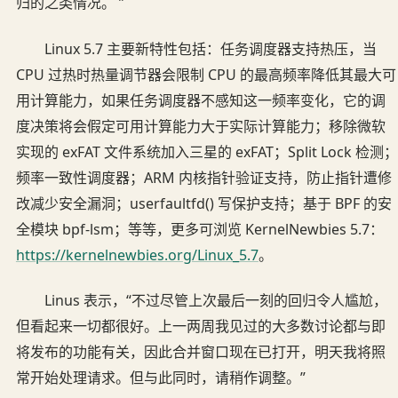
归的之类情况。 ”
Linux 5.7 主要新特性包括：任务调度器支持热压，当
CPU 过热时热量调节器会限制 CPU 的最高频率降低其最大可
用计算能力，如果任务调度器不感知这一频率变化，它的调
度决策将会假定可用计算能力大于实际计算能力；移除微软
实现的 exFAT 文件系统加入三星的 exFAT；Split Lock 检测；
频率一致性调度器；ARM 内核指针验证支持，防止指针遭修
改减少安全漏洞；userfaultfd() 写保护支持；基于 BPF 的安
全模块 bpf-lsm；等等，更多可浏览 KernelNewbies 5.7：
https://kernelnewbies.org/Linux_5.7
。
Linus 表示，“不过尽管上次最后一刻的回归令人尴尬，
但看起来一切都很好。上一两周我见过的大多数讨论都与即
将发布的功能有关，因此合并窗口现在已打开，明天我将照
常开始处理请求。但与此同时，请稍作调整。”