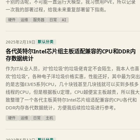
干别的活呢，不可能一直运行大模型，我习惯用PVE，所以记录
一次我的部署过程，给我未来重复部署留下指南。
硬件
运维
服务器
日常
AI
2025年2月19日
默认分类
各代英特尔Intel芯片组主板适配兼容的CPU和DDR内
存数据统计
作为IT从业人员，对“捡垃圾”的垃圾佬肯定不会陌生，我本人也喜
欢“捡垃圾”，各种电子洋垃圾价格实惠，性能还好，其中最为突出
的是志强E3/E5系列CPU，几十块钱甚至几块钱就可以买到多核多
线程的CPU，但是根据板U定理，CPU越便宜主板越贵，所以我大
致整理了一个各代主板英特尔Intel芯片组适配兼容的CPU各代和
DDR内存各代数据统计，方便我后续捡垃圾进行参考。
硬件
运维
日常
主机