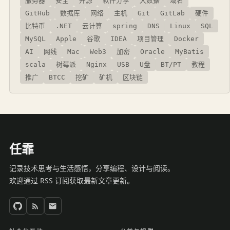
服务器
安全
开源
软件分享
大数据
域名
GitHub
数据库
网络
主机
Git
GitLab
硬件
比特币
.NET
云计算
spring
DNS
Linux
SQL
MySQL
Apple
谷歌
IDEA
项目管理
Docker
AI
网线
Mac
Web3
加密
Oracle
MyBatis
scala
树莓派
Nginx
USB
U盘
BT/PT
教程
推广
BTCC
挖矿
矿机
区块链
任霏
记录技术思考与生活感悟，分享编程、设计与阅读。
欢迎通过 RSS 订阅获取最新文章更新。