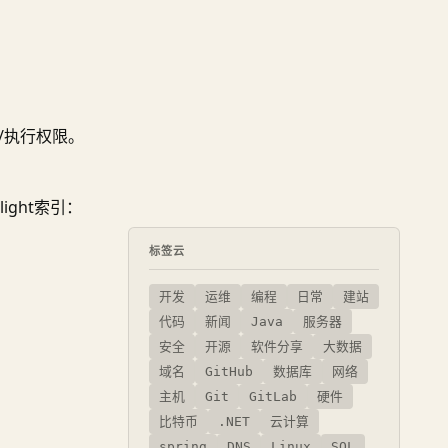
/执行权限。
ight索引：
标签云
开发
运维
编程
日常
建站
代码
新闻
Java
服务器
安全
开源
软件分享
大数据
域名
GitHub
数据库
网络
主机
Git
GitLab
硬件
比特币
.NET
云计算
spring
DNS
Linux
SQL