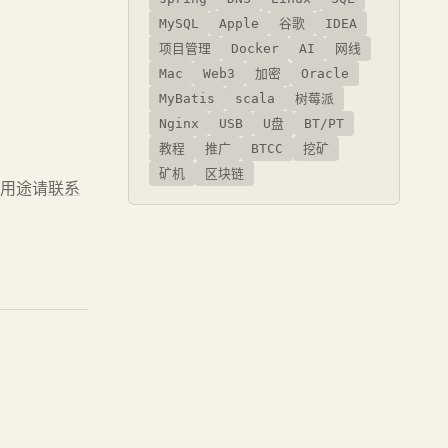
MySQL
Apple
谷歌
IDEA
项目管理
Docker
AI
网线
Mac
Web3
加密
Oracle
MyBatis
scala
树莓派
Nginx
USB
U盘
BT/PT
教程
推广
BTCC
挖矿
矿机
区块链
业用途请
联系