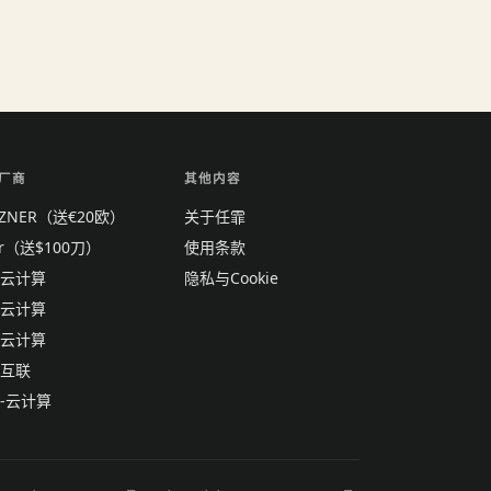
厂商
其他内容
TZNER（送€20欧）
关于任霏
tr（送$100刀）
使用条款
云计算
隐私与Cookie
云计算
云计算
互联
-云计算