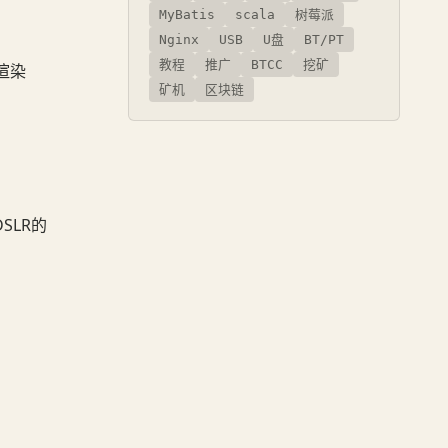
MyBatis
scala
树莓派
Nginx
USB
U盘
BT/PT
教程
推广
BTCC
挖矿
台渲染
矿机
区块链
SLR的