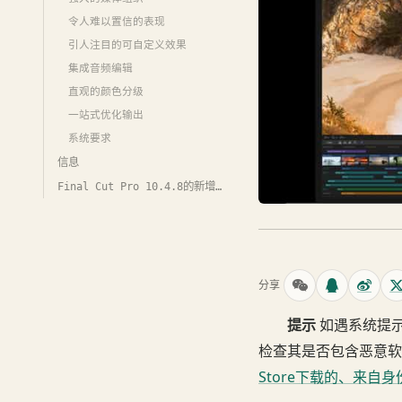
令人难以置信的表现
引人注目的可自定义效果
集成音频编辑
直观的颜色分级
一站式优化输出
系统要求
信息
Final Cut Pro 10.4.8的新增功能
分享
提示
如遇系统提示已
检查其是否包含恶意软
Store下载的、来自