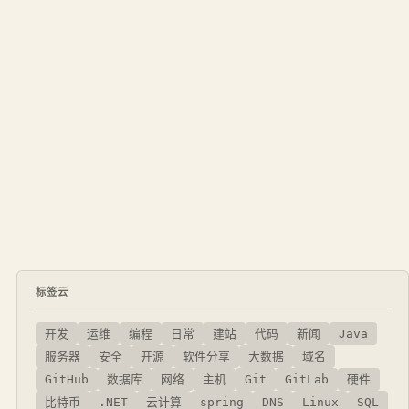
标签云
开发
运维
编程
日常
建站
代码
新闻
Java
服务器
安全
开源
软件分享
大数据
域名
GitHub
数据库
网络
主机
Git
GitLab
硬件
比特币
.NET
云计算
spring
DNS
Linux
SQL