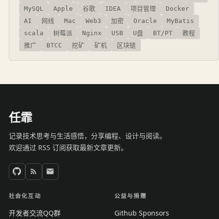
MySQL
Apple
谷歌
IDEA
项目管理
Docker
AI
网线
Mac
Web3
加密
Oracle
MyBatis
scala
树莓派
Nginx
USB
U盘
BT/PT
教程
推广
BTCC
挖矿
矿机
区块链
任霏
记录技术思考与生活感悟，分享编程、设计与阅读。
欢迎通过 RSS 订阅获取最新文章更新。
社会化互动
公益与捐赠
开发者交流QQ群
Github Sponsors