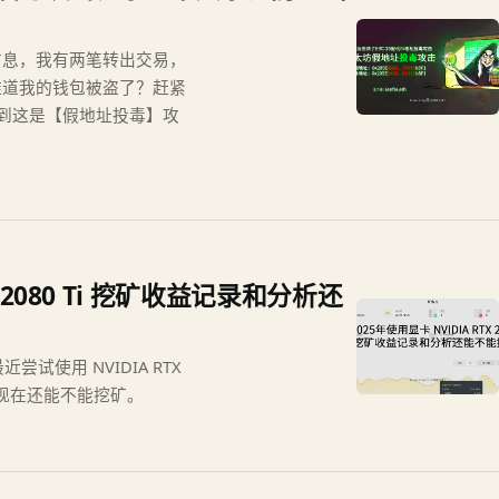
信息，我有两笔转出交易，
难道我的钱包被盗了？赶紧
到这是【假地址投毒】攻
X 2080 Ti 挖矿收益记录和分析还
试使用 NVIDIA RTX
下现在还能不能挖矿。