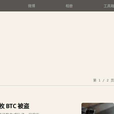
微博
相册
工具
第 1 / 2 页
枚 BTC 被盗