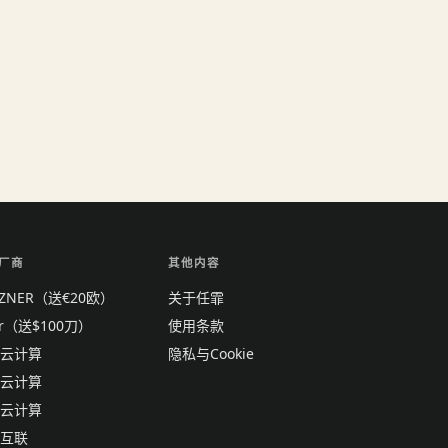
厂商
其他内容
TZNER（送€20欧）
关于任霏
tr（送$100刀）
使用条款
云计算
隐私与Cookie
云计算
云计算
互联