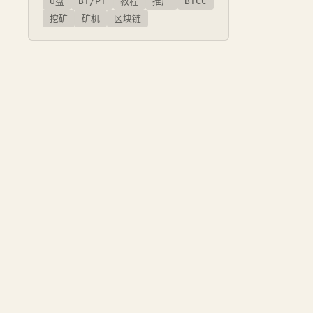
U盘
BT/PT
教程
推广
BTCC
挖矿
矿机
区块链