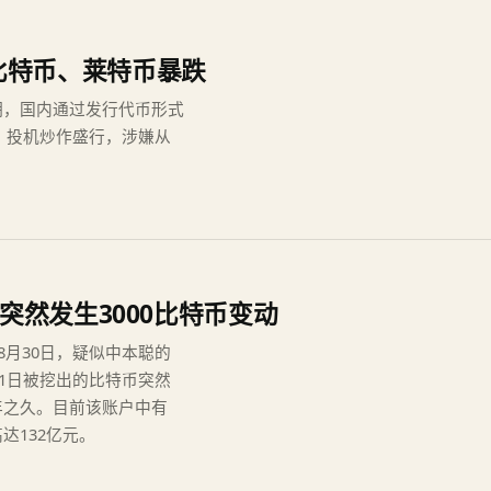
比特币、莱特币暴跌
期，国内通过发行代币形式
现，投机炒作盛行，涉嫌从
户突然发生3000比特币变动
8月30日，疑似中本聪的
-31日被挖出的比特币突然
年之久。目前该账户中有
达132亿元。