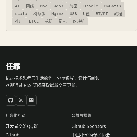
AI
网线
Mac
Web3
加密
Oracle
MyBatis
scala
树莓派
Nginx
USB
U盘
BT/PT
教程
推广
BTCC
挖矿
矿机
区块链
任霏
记录技术思考与生活感悟，分享编程、设计与阅读。
欢迎通过 RSS 订阅获取最新文章更新。
社会化互动
公益与捐赠
开发者交流QQ群
Github Sponsors
Github
中国小动物保护协会