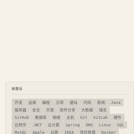
标签云
开发
运维
编程
日常
建站
代码
新闻
Java
服务器
安全
开源
软件分享
大数据
域名
GitHub
数据库
网络
主机
Git
GitLab
硬件
比特币
.NET
云计算
spring
DNS
Linux
SQL
MySQL
Apple
谷歌
IDEA
项目管理
Docker