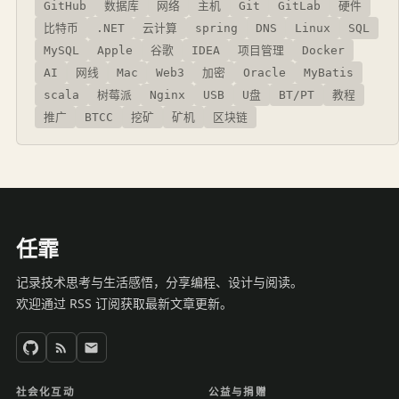
GitHub
数据库
网络
主机
Git
GitLab
硬件
比特币
.NET
云计算
spring
DNS
Linux
SQL
MySQL
Apple
谷歌
IDEA
项目管理
Docker
AI
网线
Mac
Web3
加密
Oracle
MyBatis
scala
树莓派
Nginx
USB
U盘
BT/PT
教程
推广
BTCC
挖矿
矿机
区块链
任霏
记录技术思考与生活感悟，分享编程、设计与阅读。
欢迎通过 RSS 订阅获取最新文章更新。
社会化互动
公益与捐赠