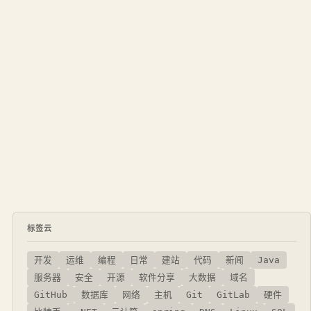
标签云
开发
运维
编程
日常
建站
代码
新闻
Java
服务器
安全
开源
软件分享
大数据
域名
GitHub
数据库
网络
主机
Git
GitLab
硬件