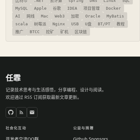
比特币
.NET
云计算
spring
DNS
Linux
SQL
MySQL
Apple
谷歌
IDEA
项目管理
Docker
AI
网线
Mac
Web3
加密
Oracle
MyBatis
scala
树莓派
Nginx
USB
U盘
BT/PT
教程
推广
BTCC
挖矿
矿机
区块链
任霏
记录技术思考与生活感悟，分享编程、设计与阅读。
欢迎通过 RSS 订阅获取最新文章更新。
社会化互动
公益与捐赠
开发者交流QQ群
Github Sponsors