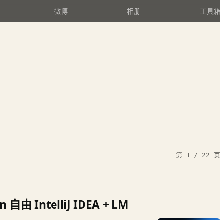
微博
相册
工具
第 1 / 22 页
自由 IntelliJ IDEA + LM