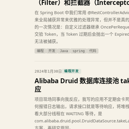
（Filter）和拦截器（Interce
在 Spring Boot 中我们常用 @RestControllerAdvice
来全局捕获异常来优雅的处理异常，但并不是真
的一次情况是：自定义过滤器继承 OncePerReques
交验 Token，当 Token 过期后会抛出一个 ExpiredJ
无法被捕获。
编程
开发
Java
spring
代码
2024年1月30日
编程开发
Alibaba Druid 数据库连接池 t
应
项目现场同事向我反应，我写的应用不定期会卡
何报错日志输出，请求接口就是等待响应，将堆
看大部分线程在 WAITING 等待，是
com.alibaba.druid.pool.DruidDataSource.
方案，再研究原因。