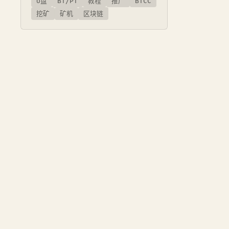
U盘
BT/PT
教程
推广
BTCC
挖矿
矿机
区块链